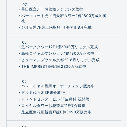
07
・墨田区立川一棟収益レジデンス取得
・パークコート虎ノ門愛宕タワー2億1800万成約御
礼
・ジオ目黒7F最上階取得 リモデル8月完成
06
・芝パークタワー12F1億2900万リモデル完成
・高輪ロイヤルマンション1億1800万商談中
・ヒューマンズウェル京都2F 8月リモデル完成
・THE IMPREST高輪1億2800万商談中
05
・ハレロイヤル目黒オーナーチェンジ販売中
・ドルミ代々木3F媒介取得
・トレンドセンタービル3F皮膚科 祝開院
・ロイヤルタワーお花茶屋11F媒介取得
・足立区南花畑新築戸建B棟5990万販売中