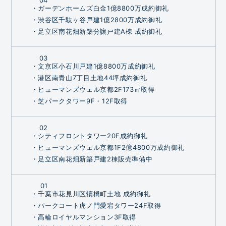
04
・ガーデンホームズ白金1億8800万成約御礼
・渋谷区千駄ヶ谷戸建1億2800万成約御礼
・足立区南花畑新築分譲戸建A棟 成約御礼
03
・文京区小石川戸建1億8800万成約御礼
・港区南青山7丁目土地44坪成約御礼
・ヒューマンズウェル京都2F173㎡取得
・芝パークタワー9F・12F取得
02
・シティフロントタワー20F成約御礼
・ヒューマンズウェル京都1F2億4800万成約御礼
・足立区南花畑新築戸建2棟販売準備中
01
・千葉市花見川区犢橋町土地 成約御礼
・パークコート虎ノ門愛宕タワー24F取得
・高輪ロイヤルマンション3F取得