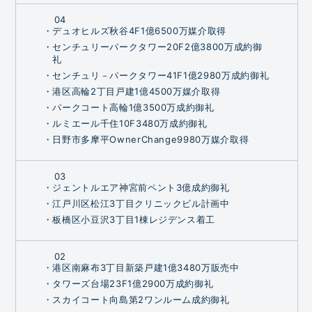
04
・デュオヒルズ秋谷4F1億6500万媒介取得
・センチュリーパークタワー20F2億3800万成約御
礼
・センチュリ－パークタワー41F1億2980万成約御礼
・港区高輪2丁目戸建1億4500万媒介取得
・パークコート高輪1億3500万成約御礼
・ルミエール千住10F3480万成約御礼
・日野市多摩平OwnerChange9980万媒介取得
03
・ジェントルエア神宮前ペント3億成約御礼
・江戸川区松江3丁目クリニックビル計画中
・板橋区小豆沢3丁目1棟レジデンス着工
02
・港区南麻布3丁目新築戸建1億3480万販売中
・タワーズ台場23F1億2900万成約御礼
・スカイコート向島第2ワンルーム成約御礼