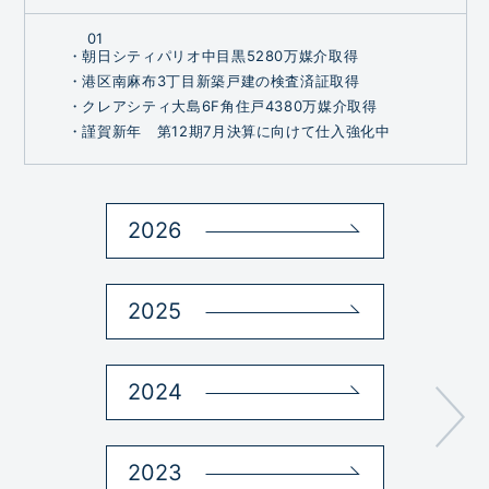
01
・朝日シティパリオ中目黒5280万媒介取得
・港区南麻布3丁目新築戸建の検査済証取得
・クレアシティ大島6F角住戸4380万媒介取得
・謹賀新年 第12期7月決算に向けて仕入強化中
2026
2
2025
2
2024
2
2023
2