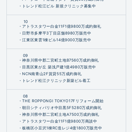
・トレンド松江ビル 新規クリニック募集中
10
・アトラスタワー白金11F1億9800万成約御礼
・日野市多摩平3丁目店舗8980万販売中
・江東区東雲1棟ビル14億9000万販売中
09
・神奈川県中郡二宮町土地B7560万成約御礼
・目黒区東が丘 築浅戸建1億4980万販売中
・NCN南青山2F賃貸55万成約御礼
・トレンド松江クリニック新築ビル着工
08
・THE ROPPONGI TOKYO17Fリフォーム開始
・朝日シティパリオ中目黒5F5280万成約御礼
・神奈川県中郡二宮町土地A7500万成約御礼
・アトラスタワー白金11F1億9800万商談中
・板橋区小豆沢1棟RC造レジ4億1800万販売中