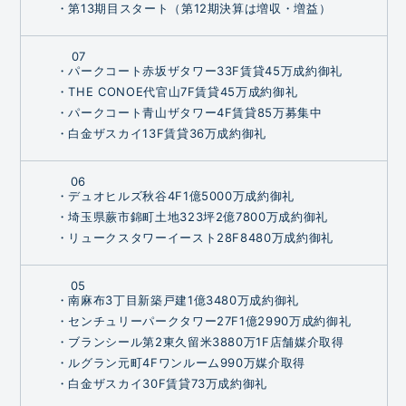
・第13期目スタート（第12期決算は増収・増益）
07
・パークコート赤坂ザタワー33F賃貸45万成約御礼
・THE CONOE代官山7F賃貸45万成約御礼
・パークコート青山ザタワー4F賃貸85万募集中
・白金ザスカイ13F賃貸36万成約御礼
06
・デュオヒルズ秋谷4F1億5000万成約御礼
・埼玉県蕨市錦町土地323坪2億7800万成約御礼
・リュークスタワーイースト28F8480万成約御礼
05
・南麻布3丁目新築戸建1億3480万成約御礼
・センチュリーパークタワー27F1億2990万成約御礼
・ブランシール第2東久留米3880万1F店舗媒介取得
・ルグラン元町4Fワンルーム990万媒介取得
・白金ザスカイ30F賃貸73万成約御礼