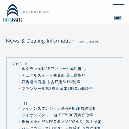
2023.
12
・ルグラン元町4Fワンルーム成約御礼
・デュアルスイート西葛西 最上階取得
・四街道市鹿渡 中古戸建5LDK取得
・ブランシール第2東久留米3880万商談中
11
・ライオンズマンション幕張A棟3F成約御礼
・ライオンズタワー柏15F7990万媒介取得
・板橋区小豆沢1棟RC造レジ2024.3月竣工予定
・パークコート青山ザタワー賃貸85万成約御礼