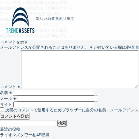
←
ベルテ代々木Ⅱ 2F7500万媒介取得
NCN南青山2F事務所59.4万募集予定
→
アベニール小豆沢3F賃貸成約御礼
投稿日:
2026年7月1日
作成者:
木田社長
カテゴリー:
news
パーマリンク
←
ベルテ代々木Ⅱ 2F7500万媒介取得
NCN南青山2F事務所59.4万募集予定
→
コメントを残す
メールアドレスが公開されることはありません。
※
が付いている欄は必須項
コメント
※
名前
※
メール
※
サイト
次回のコメントで使用するためブラウザーに自分の名前、メールアドレス
検
索:
最近の投稿
ライオンズタワー柏4F取得