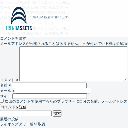
←
トレンド松江3丁目クリニックビル竣工
ワールドパレス武蔵小山1F店舗募集中
→
キャッスルビル東雲5F賃貸99万成約御礼
投稿日:
2025年1月2日
作成者:
木田社長
カテゴリー:
news
パーマリンク
←
トレンド松江3丁目クリニックビル竣工
ワールドパレス武蔵小山1F店舗募集中
→
コメントを残す
メールアドレスが公開されることはありません。
※
が付いている欄は必須項
コメント
※
名前
※
メール
※
サイト
次回のコメントで使用するためブラウザーに自分の名前、メールアドレス
検
索:
最近の投稿
ライオンズタワー柏4F取得