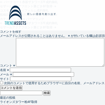
←
パークコート赤坂ザタワー37F成約御礼
セザールアクアフロント勝どき8F取得
→
コスモ平井シティフォルム成約御礼
投稿日:
2012年4月3日
作成者:
wpmaster
カテゴリー:
news
パーマリンク
←
パークコート赤坂ザタワー37F成約御礼
セザールアクアフロント勝どき8F取得
→
コメントを残す
メールアドレスが公開されることはありません。
※
が付いている欄は必須項
コメント
※
名前
※
メール
※
サイト
次回のコメントで使用するためブラウザーに自分の名前、メールアドレス
検
索:
最近の投稿
ライオンズタワー柏4F取得