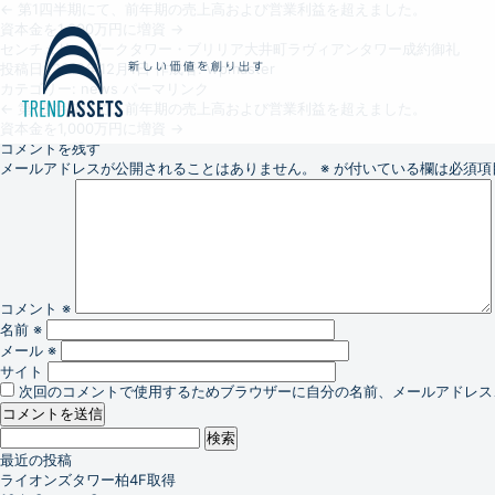
←
第1四半期にて、前年期の売上高および営業利益を超えました。
資本金を1,000万円に増資
→
センチュリーパークタワー・ブリリア大井町ラヴィアンタワー成約御礼
投稿日:
2012年12月1日
作成者:
wpmaster
カテゴリー:
news
パーマリンク
←
第1四半期にて、前年期の売上高および営業利益を超えました。
資本金を1,000万円に増資
→
コメントを残す
メールアドレスが公開されることはありません。
※
が付いている欄は必須項
コメント
※
名前
※
メール
※
サイト
次回のコメントで使用するためブラウザーに自分の名前、メールアドレス
検
索:
最近の投稿
ライオンズタワー柏4F取得