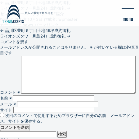
←
品川区豊町６丁目土地46坪成約御礼
ライオンズタワー月島24Ｆ成約御礼
→
センチュリーパークタワー24F媒介
投稿日:
2017年10月3日
作成者:
wpmaster
カテゴリー:
news
パーマリンク
←
品川区豊町６丁目土地46坪成約御礼
ライオンズタワー月島24Ｆ成約御礼
→
コメントを残す
メールアドレスが公開されることはありません。
※
が付いている欄は必須項
目です
コメント
※
名前
※
メール
※
サイト
次回のコメントで使用するためブラウザーに自分の名前、メールアドレ
ス、サイトを保存する。
検
索: