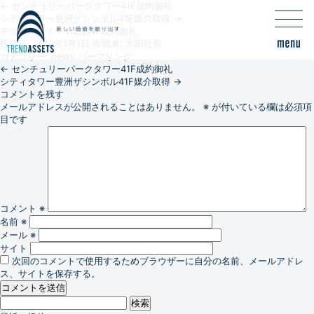
←
センチュリーパークタワー41F成約御礼
シティタワー豊洲ザシンボル41F媒介取得
→
デュアルスイート葛西1F成約御礼
投稿日:
2019年1月1日
作成者:
木田社長
カテゴリー:
news
パーマリンク
←
センチュリーパークタワー41F成約御礼
シティタワー豊洲ザシンボル41F媒介取得
→
コメントを残す
メールアドレスが公開されることはありません。
※
が付いている欄は必須項
目です
コメント
※
名前
※
メール
※
サイト
次回のコメントで使用するためブラウザーに自分の名前、メールアドレ
ス、サイトを保存する。
検
索: