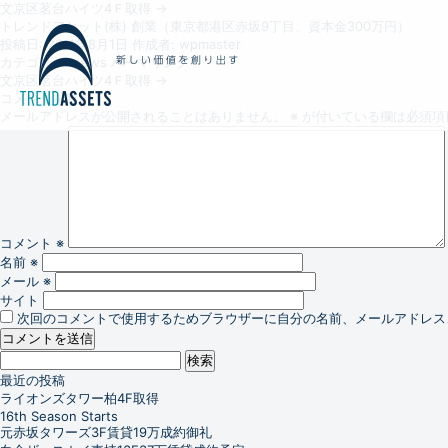
文京区茗台ハイツ4Ｆ取得
→
トレンドアセット(株) 創業（東京都港区赤坂9丁目、資本金300万円）
投稿日:
2011年8月1日
作成者:
wpmaster
カテゴリー:
news
パーマリンク
文京区茗台ハイツ4Ｆ取得
→
コメントを残す
メールアドレスが公開されることはありません。
※
が付いている欄は必須項
コメント
※
名前
※
メール
※
サイト
次回のコメントで使用するためブラウザーに自分の名前、メールアドレス
検
索:
最近の投稿
ライオンズタワー柏4F取得
16th Season Starts
元赤坂タワーズ3F賃貸19万成約御礼