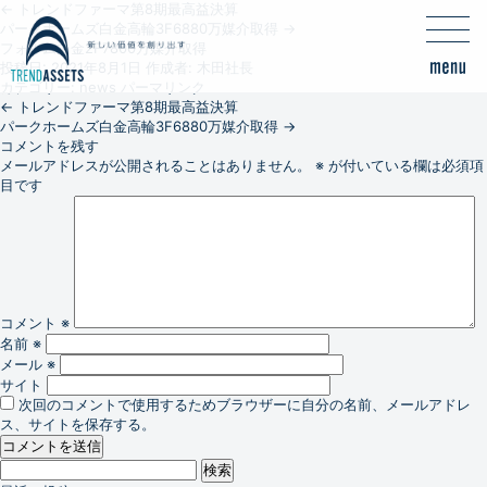
←
トレンドファーマ第8期最高益決算
パークホームズ白金高輪3F6880万媒介取得
→
フォルム白金2F7800万媒介取得
投稿日:
2021年8月1日
作成者:
木田社長
カテゴリー:
news
パーマリンク
←
トレンドファーマ第8期最高益決算
パークホームズ白金高輪3F6880万媒介取得
→
コメントを残す
メールアドレスが公開されることはありません。
※
が付いている欄は必須項
目です
コメント
※
名前
※
メール
※
サイト
次回のコメントで使用するためブラウザーに自分の名前、メールアドレ
ス、サイトを保存する。
検
索: