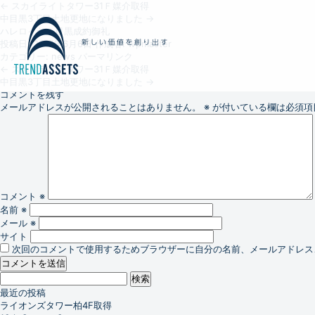
←
スカイライトタワー31Ｆ媒介取得
中目黒3丁目土地更地になりました
→
ハレロイヤル目黒成約御礼
投稿日:
2017年6月6日
作成者:
wpmaster
カテゴリー:
news
パーマリンク
←
スカイライトタワー31Ｆ媒介取得
中目黒3丁目土地更地になりました
→
コメントを残す
メールアドレスが公開されることはありません。
※
が付いている欄は必須項
コメント
※
名前
※
メール
※
サイト
次回のコメントで使用するためブラウザーに自分の名前、メールアドレス
検
索:
最近の投稿
ライオンズタワー柏4F取得