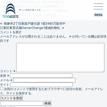
←
南麻布3丁目新築戸建分譲 1億3480万販売中
江東区東雲店舗OwnerChange1億成約御礼
→
ハレロイヤル目黒OwnerChange1F・2F成約御礼
投稿日:
2022年9月1日
作成者:
木田社長
カテゴリー:
news
パーマリンク
←
南麻布3丁目新築戸建分譲 1億3480万販売中
江東区東雲店舗OwnerChange1億成約御礼
→
コメントを残す
メールアドレスが公開されることはありません。
※
が付いている欄は必須項
目です
コメント
※
名前
※
メール
※
サイト
次回のコメントで使用するためブラウザーに自分の名前、メールアドレ
ス、サイトを保存する。
検
索: