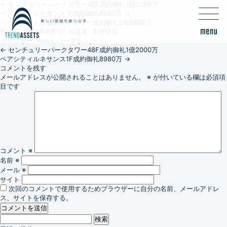
←
センチュリーパークタワー48F成約御礼1億2000万
ペアシティルネサンス1F成約御礼8980万
→
パークコート赤坂檜町ザタワー成約御礼2億6800万
投稿日:
2018年6月1日
作成者:
木田社長
カテゴリー:
news
パーマリンク
←
センチュリーパークタワー48F成約御礼1億2000万
ペアシティルネサンス1F成約御礼8980万
→
コメントを残す
メールアドレスが公開されることはありません。
※
が付いている欄は必須項
目です
コメント
※
名前
※
メール
※
サイト
次回のコメントで使用するためブラウザーに自分の名前、メールアドレ
ス、サイトを保存する。
検
索: