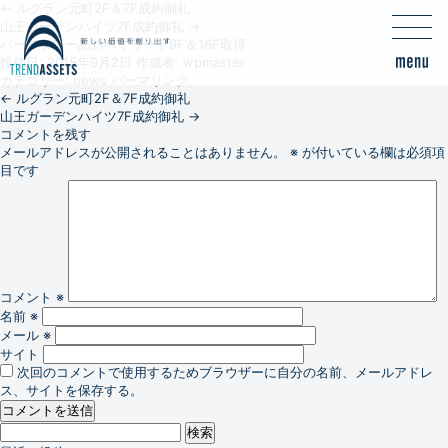
←
ルグラン元町2F＆7F成約御礼
山王ガーデンハイツ7F成約御礼
→
パークタワー品川ベイワード9F＆16F取得
投稿日:
2015年9月2日
作成者:
wpmaster
カテゴリー:
news
パーマリンク
←
ルグラン元町2F＆7F成約御礼
山王ガーデンハイツ7F成約御礼
→
コメントを残す
メールアドレスが公開されることはありません。
※
が付いている欄は必須項
目です
コメント
※
名前
※
メール
※
サイト
次回のコメントで使用するためブラウザーに自分の名前、メールアドレ
ス、サイトを保存する。
検
索: