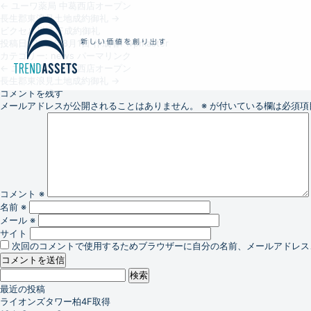
←
ユーワ薬局 中葛西店オープン
長生郡東浪見土地成約御礼
→
ビクセル川崎1F成約御礼
投稿日:
2015年8月1日
作成者:
wpmaster
カテゴリー:
news
パーマリンク
←
ユーワ薬局 中葛西店オープン
長生郡東浪見土地成約御礼
→
コメントを残す
メールアドレスが公開されることはありません。
※
が付いている欄は必須項
コメント
※
名前
※
メール
※
サイト
次回のコメントで使用するためブラウザーに自分の名前、メールアドレス
検
索:
最近の投稿
ライオンズタワー柏4F取得