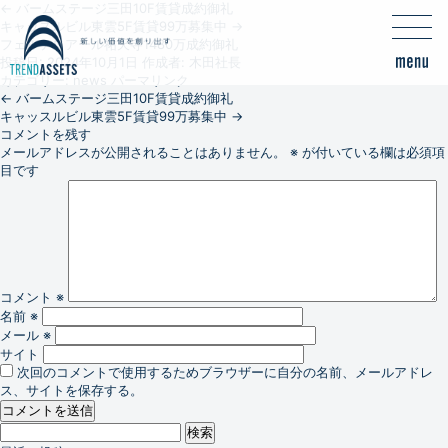
←
バームステージ三田10F賃貸成約御礼
キャッスルビル東雲5F賃貸99万募集中
→
フェルテロアール祐天寺1480万成約御礼
投稿日:
2024年10月1日
作成者:
木田社長
カテゴリー:
news
パーマリンク
←
バームステージ三田10F賃貸成約御礼
キャッスルビル東雲5F賃貸99万募集中
→
コメントを残す
メールアドレスが公開されることはありません。
※
が付いている欄は必須項
目です
コメント
※
名前
※
メール
※
サイト
次回のコメントで使用するためブラウザーに自分の名前、メールアドレ
ス、サイトを保存する。
検
索: