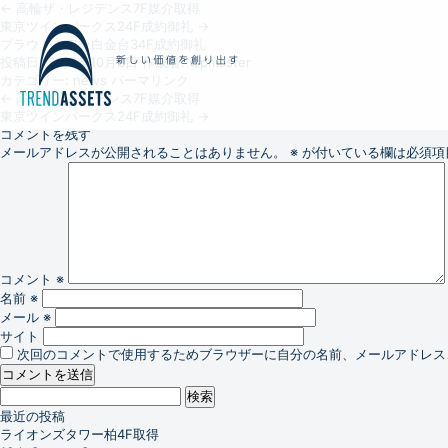
←
高輪ザ・レジデンス7F媒介取得
東京ツインパークス24F成約御礼
→
プラウドタワー白金台34F成約御礼
投稿日:
2014年10月3日
作成者:
wpmaster
カテゴリー:
news
パーマリンク
←
高輪ザ・レジデンス7F媒介取得
東京ツインパークス24F成約御礼
→
コメントを残す
メールアドレスが公開されることはありません。
※
が付いている欄は必須項
コメント
※
名前
※
メール
※
サイト
次回のコメントで使用するためブラウザーに自分の名前、メールアドレス
検
索:
最近の投稿
ライオンズタワー柏4F取得