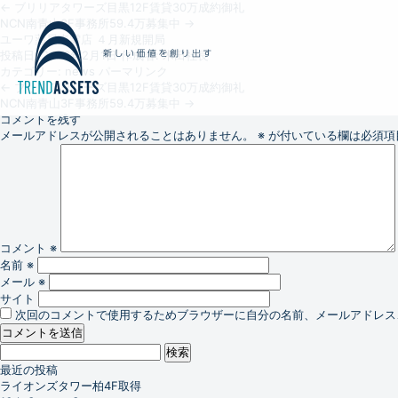
←
ブリリアタワーズ目黒12F賃貸30万成約御礼
NCN南青山3F事務所59.4万募集中
→
ユーワ薬局東雲店 ４月新規開局
投稿日:
2026年2月1日
作成者:
木田社長
カテゴリー:
news
パーマリンク
←
ブリリアタワーズ目黒12F賃貸30万成約御礼
NCN南青山3F事務所59.4万募集中
→
コメントを残す
メールアドレスが公開されることはありません。
※
が付いている欄は必須項
コメント
※
名前
※
メール
※
サイト
次回のコメントで使用するためブラウザーに自分の名前、メールアドレス
検
索:
最近の投稿
ライオンズタワー柏4F取得