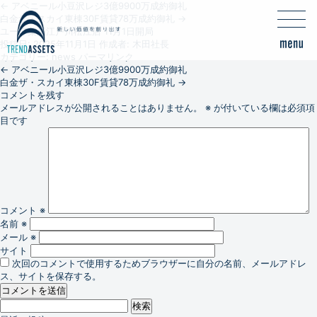
←
アベニール小豆沢レジ3億9900万成約御礼
白金ザ・スカイ東棟30F賃貸78万成約御礼
→
ユーワ薬局江戸川松江店 11月1日開局
投稿日:
2025年11月1日
作成者:
木田社長
カテゴリー:
news
パーマリンク
←
アベニール小豆沢レジ3億9900万成約御礼
白金ザ・スカイ東棟30F賃貸78万成約御礼
→
コメントを残す
メールアドレスが公開されることはありません。
※
が付いている欄は必須項
目です
コメント
※
名前
※
メール
※
サイト
次回のコメントで使用するためブラウザーに自分の名前、メールアドレ
ス、サイトを保存する。
検
索: