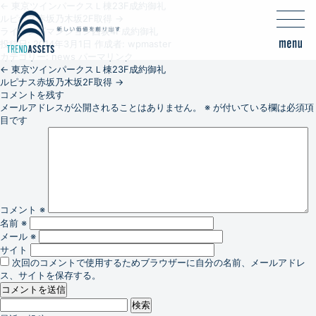
←
東京ツインパークスＬ棟23F成約御礼
ルピナス赤坂乃木坂2F取得
→
ライオンズマンション西荻4F成約御礼
投稿日:
2014年3月1日
作成者:
wpmaster
カテゴリー:
news
パーマリンク
←
東京ツインパークスＬ棟23F成約御礼
ルピナス赤坂乃木坂2F取得
→
コメントを残す
メールアドレスが公開されることはありません。
※
が付いている欄は必須項
目です
コメント
※
名前
※
メール
※
サイト
次回のコメントで使用するためブラウザーに自分の名前、メールアドレ
ス、サイトを保存する。
検
索: