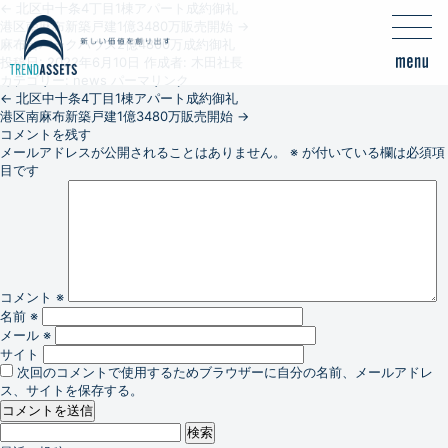
←
北区中十条4丁目1棟アパート成約御礼
港区南麻布新築戸建1億3480万販売開始
→
麻布台パークハウス2億4800万成約御礼
投稿日:
2022年6月10日
作成者:
木田社長
カテゴリー:
news
パーマリンク
←
北区中十条4丁目1棟アパート成約御礼
港区南麻布新築戸建1億3480万販売開始
→
コメントを残す
メールアドレスが公開されることはありません。
※
が付いている欄は必須項
目です
コメント
※
名前
※
メール
※
サイト
次回のコメントで使用するためブラウザーに自分の名前、メールアドレ
ス、サイトを保存する。
検
索: