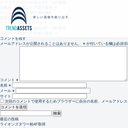
←
プラウドタワー白金台31F・34F取得
高輪ザ・レジデンス7F媒介取得
→
ロンスター三軒茶屋1F成約御礼
投稿日:
2014年10月1日
作成者:
wpmaster
カテゴリー:
news
パーマリンク
←
プラウドタワー白金台31F・34F取得
高輪ザ・レジデンス7F媒介取得
→
コメントを残す
メールアドレスが公開されることはありません。
※
が付いている欄は必須項
コメント
※
名前
※
メール
※
サイト
次回のコメントで使用するためブラウザーに自分の名前、メールアドレス
検
索:
最近の投稿
ライオンズタワー柏4F取得