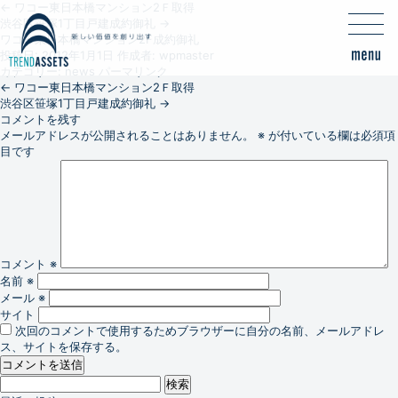
←
ワコー東日本橋マンション2Ｆ取得
渋谷区笹塚1丁目戸建成約御礼
→
ワコー東日本橋マンション2F成約御礼
投稿日:
2012年1月1日
作成者:
wpmaster
カテゴリー:
news
パーマリンク
←
ワコー東日本橋マンション2Ｆ取得
渋谷区笹塚1丁目戸建成約御礼
→
コメントを残す
メールアドレスが公開されることはありません。
※
が付いている欄は必須項
目です
コメント
※
名前
※
メール
※
サイト
次回のコメントで使用するためブラウザーに自分の名前、メールアドレ
ス、サイトを保存する。
検
索: