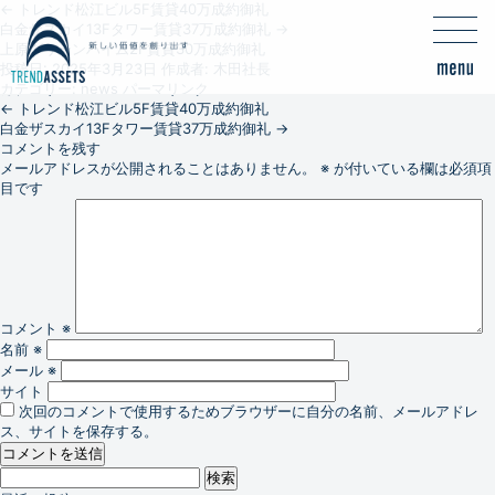
←
トレンド松江ビル5F賃貸40万成約御礼
白金ザスカイ13Fタワー賃貸37万成約御礼
→
上原グリーンハイム2F賃貸30万成約御礼
投稿日:
2025年3月23日
作成者:
木田社長
カテゴリー:
news
パーマリンク
←
トレンド松江ビル5F賃貸40万成約御礼
白金ザスカイ13Fタワー賃貸37万成約御礼
→
コメントを残す
メールアドレスが公開されることはありません。
※
が付いている欄は必須項
目です
コメント
※
名前
※
メール
※
サイト
次回のコメントで使用するためブラウザーに自分の名前、メールアドレ
ス、サイトを保存する。
検
索: