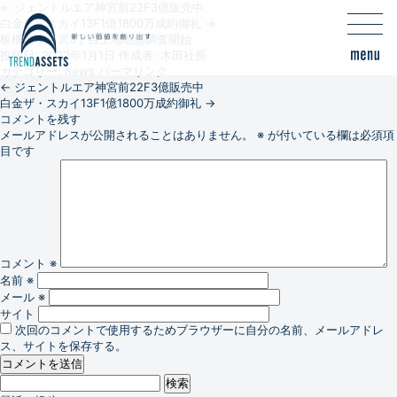
←
ジェントルエア神宮前22F3億販売中
白金ザ・スカイ13F1億1800万成約御礼
→
板橋区小豆沢3丁目土地地盤調査開始
投稿日:
2022年1月1日
作成者:
木田社長
カテゴリー:
news
パーマリンク
←
ジェントルエア神宮前22F3億販売中
白金ザ・スカイ13F1億1800万成約御礼
→
コメントを残す
メールアドレスが公開されることはありません。
※
が付いている欄は必須項
目です
コメント
※
名前
※
メール
※
サイト
次回のコメントで使用するためブラウザーに自分の名前、メールアドレ
ス、サイトを保存する。
検
索: