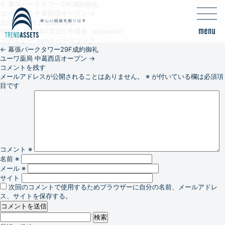
←
幕張パークタワー29F成約御礼
ユーワ薬局 中葛西店オープン
→
北品川5丁目土地成約御礼
投稿日:
2015年7月2日
作成者:
wpmaster
カテゴリー:
news
パーマリンク
←
幕張パークタワー29F成約御礼
ユーワ薬局 中葛西店オープン
→
コメントを残す
メールアドレスが公開されることはありません。
※
が付いている欄は必須項
目です
コメント
※
名前
※
メール
※
サイト
次回のコメントで使用するためブラウザーに自分の名前、メールアドレ
ス、サイトを保存する。
検
索: