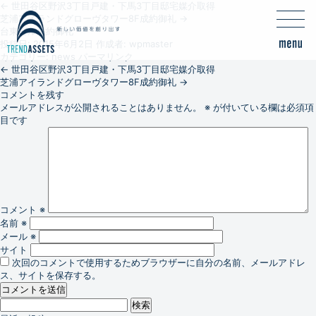
←
世田谷区野沢3丁目戸建・下馬3丁目邸宅媒介取得
芝浦アイランドグローヴタワー8F成約御礼
→
台東ビル成約御礼
投稿日:
2015年6月2日
作成者:
wpmaster
カテゴリー:
news
パーマリンク
←
世田谷区野沢3丁目戸建・下馬3丁目邸宅媒介取得
芝浦アイランドグローヴタワー8F成約御礼
→
コメントを残す
メールアドレスが公開されることはありません。
※
が付いている欄は必須項
目です
コメント
※
名前
※
メール
※
サイト
次回のコメントで使用するためブラウザーに自分の名前、メールアドレ
ス、サイトを保存する。
検
索: