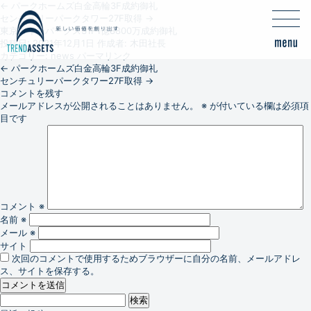
←
パークホームズ白金高輪3F成約御礼
センチュリーパークタワー27F取得
→
東京ツインパークス31F1億8800万成約御礼
投稿日:
2021年12月1日
作成者:
木田社長
カテゴリー:
news
パーマリンク
←
パークホームズ白金高輪3F成約御礼
センチュリーパークタワー27F取得
→
コメントを残す
メールアドレスが公開されることはありません。
※
が付いている欄は必須項
目です
コメント
※
名前
※
メール
※
サイト
次回のコメントで使用するためブラウザーに自分の名前、メールアドレ
ス、サイトを保存する。
検
索: