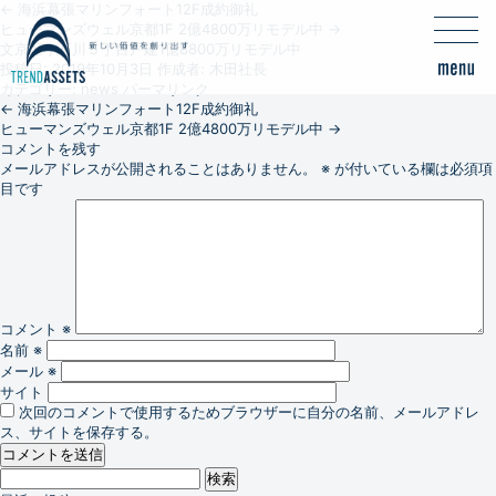
←
海浜幕張マリンフォート12F成約御礼
ヒューマンズウェル京都1F 2億4800万リモデル中
→
文京区小石川５丁目戸建1億8800万リモデル中
投稿日:
2019年10月3日
作成者:
木田社長
カテゴリー:
news
パーマリンク
←
海浜幕張マリンフォート12F成約御礼
ヒューマンズウェル京都1F 2億4800万リモデル中
→
コメントを残す
メールアドレスが公開されることはありません。
※
が付いている欄は必須項
目です
コメント
※
名前
※
メール
※
サイト
次回のコメントで使用するためブラウザーに自分の名前、メールアドレ
ス、サイトを保存する。
検
索: