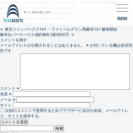
←
東京ツインパークス14Ｆ・ファミールグラン西麻布13Ｆ解体開始
麻布台パークハウス成約御礼1億3800万
→
ザ東京タワーズミッド成約御礼1億3800万
投稿日:
2018年3月9日
作成者:
木田社長
カテゴリー:
news
パーマリンク
←
東京ツインパークス14Ｆ・ファミールグラン西麻布13Ｆ解体開始
麻布台パークハウス成約御礼1億3800万
→
コメントを残す
メールアドレスが公開されることはありません。
※
が付いている欄は必須項
目です
コメント
※
名前
※
メール
※
サイト
次回のコメントで使用するためブラウザーに自分の名前、メールアドレ
ス、サイトを保存する。
検
索: