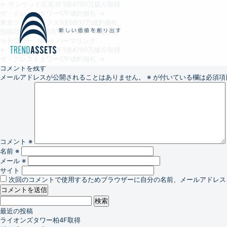
←
サンウッド広尾3F1億4790万媒介取得
ザ・クレストタワー17F成約御礼
→
東京ツインパークス1億6800万成約御礼
投稿日:
2021年6月1日
作成者:
木田社長
カテゴリー:
news
パーマリンク
←
サンウッド広尾3F1億4790万媒介取得
ザ・クレストタワー17F成約御礼
→
コメントを残す
メールアドレスが公開されることはありません。
※
が付いている欄は必須項
コメント
※
名前
※
メール
※
サイト
次回のコメントで使用するためブラウザーに自分の名前、メールアドレス
検
索:
最近の投稿
ライオンズタワー柏4F取得