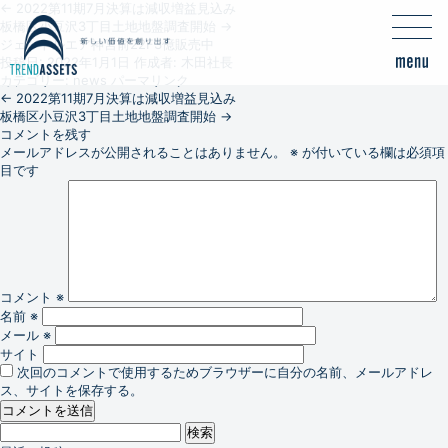
←
2022第11期7月決算は減収増益見込み
板橋区小豆沢3丁目土地地盤調査開始
→
ジェントルエア神宮前22F3億販売中
投稿日:
2022年1月1日
作成者:
木田社長
カテゴリー:
news
パーマリンク
←
2022第11期7月決算は減収増益見込み
板橋区小豆沢3丁目土地地盤調査開始
→
コメントを残す
メールアドレスが公開されることはありません。
※
が付いている欄は必須項
目です
コメント
※
名前
※
メール
※
サイト
次回のコメントで使用するためブラウザーに自分の名前、メールアドレ
ス、サイトを保存する。
検
索: