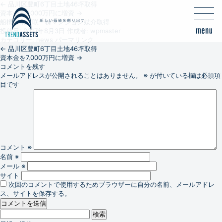
←
品川区豊町6丁目土地46坪取得
資本金を7,000万円に増資
→
船橋市南三咲一棟マンション媒介取得
投稿日:
2017年8月3日
作成者:
wpmaster
カテゴリー:
news
パーマリンク
←
品川区豊町6丁目土地46坪取得
資本金を7,000万円に増資
→
コメントを残す
メールアドレスが公開されることはありません。
※
が付いている欄は必須項
目です
コメント
※
名前
※
メール
※
サイト
次回のコメントで使用するためブラウザーに自分の名前、メールアドレ
ス、サイトを保存する。
検
索: