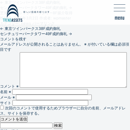
←
東京ツインパークス38F成約御礼
センチュリーパークタワー49F成約御礼
→
芝浦アイランドグローヴタワー8F媒介取得
投稿日:
2015年3月2日
作成者:
wpmaster
カテゴリー:
news
パーマリンク
←
東京ツインパークス38F成約御礼
センチュリーパークタワー49F成約御礼
→
コメントを残す
メールアドレスが公開されることはありません。
※
が付いている欄は必須項
目です
コメント
※
名前
※
メール
※
サイト
次回のコメントで使用するためブラウザーに自分の名前、メールアドレ
ス、サイトを保存する。
検
索: