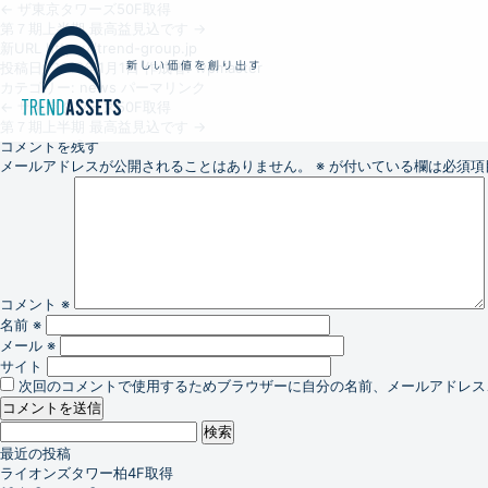
←
ザ東京タワーズ50F取得
第７期上半期 最高益見込です
→
新URL https://trend-group.jp
投稿日:
2018年1月1日
作成者:
wpmaster
カテゴリー:
news
パーマリンク
←
ザ東京タワーズ50F取得
第７期上半期 最高益見込です
→
コメントを残す
メールアドレスが公開されることはありません。
※
が付いている欄は必須項
コメント
※
名前
※
メール
※
サイト
次回のコメントで使用するためブラウザーに自分の名前、メールアドレス
検
索:
最近の投稿
ライオンズタワー柏4F取得