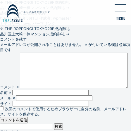
←
THE ROPPONGI TOKYO29F成約御礼
品川区上大崎一棟マンション成約御礼
→
越谷市大成町土地媒介取得
投稿日:
2013年5月1日
作成者:
wpmaster
カテゴリー:
news
パーマリンク
←
THE ROPPONGI TOKYO29F成約御礼
品川区上大崎一棟マンション成約御礼
→
コメントを残す
メールアドレスが公開されることはありません。
※
が付いている欄は必須項
目です
コメント
※
名前
※
メール
※
サイト
次回のコメントで使用するためブラウザーに自分の名前、メールアドレ
ス、サイトを保存する。
検
索: