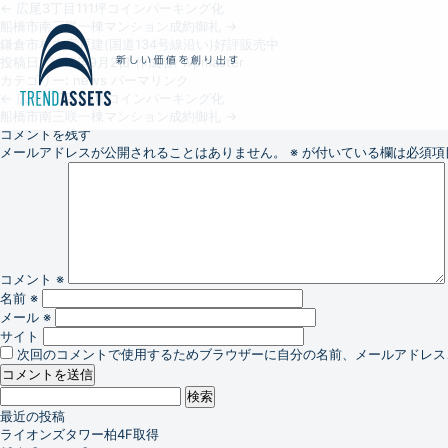
←
広尾3丁目111坪コインパーキング化
船橋市南三咲一棟マンション成約御礼
→
鎌倉市材木座戸建(国道134号線沿い)好評販売中
投稿日:
2017年9月2日
作成者:
wpmaster
カテゴリー:
news
パーマリンク
←
広尾3丁目111坪コインパーキング化
船橋市南三咲一棟マンション成約御礼
→
コメントを残す
メールアドレスが公開されることはありません。
※
が付いている欄は必須項
コメント
※
名前
※
メール
※
サイト
次回のコメントで使用するためブラウザーに自分の名前、メールアドレス
検
索:
最近の投稿
ライオンズタワー柏4F取得