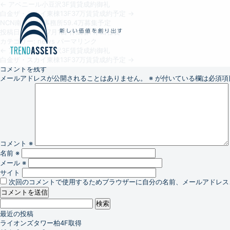
←
アベニール小豆沢3F賃貸成約御礼
白金ザ・スカイ東棟13F37万賃貸成約予定
→
NCN南青山2F事務所59.4万募集予定
投稿日:
2026年7月1日
作成者:
木田社長
カテゴリー:
news
パーマリンク
←
アベニール小豆沢3F賃貸成約御礼
白金ザ・スカイ東棟13F37万賃貸成約予定
→
コメントを残す
メールアドレスが公開されることはありません。
※
が付いている欄は必須項
コメント
※
名前
※
メール
※
サイト
次回のコメントで使用するためブラウザーに自分の名前、メールアドレス
検
索:
最近の投稿
ライオンズタワー柏4F取得