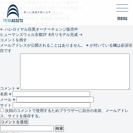
←
ハレロイヤル目黒オーナーチェンジ販売中
ヒューマンズウェル京都2F 8月リモデル完成
→
THE IMPREST高輪1億2800万商談中
投稿日:
2020年6月1日
作成者:
木田社長
カテゴリー:
news
パーマリンク
←
ハレロイヤル目黒オーナーチェンジ販売中
ヒューマンズウェル京都2F 8月リモデル完成
→
コメントを残す
メールアドレスが公開されることはありません。
※
が付いている欄は必須項
目です
コメント
※
名前
※
メール
※
サイト
次回のコメントで使用するためブラウザーに自分の名前、メールアドレ
ス、サイトを保存する。
検
索: